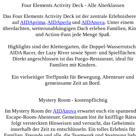
Four Elements Activity Deck - Alle Alterklassen
Das Four Elements Activity Deck ist der zentrale Erlebnisber
auf
AIDAprima
,
AIDAperla
und
AIDAnova
. Unter einem
überdachten, wetterunabhängigen Dach erleben Familien, Ki
und Action-Fans jede Menge Spaß.
Highlights sind der Klettergarten, die Doppel-Wasserrutsch
AIDA Racer, der Lazy River sowie Sport- und Spielflächen
Direkt angeschlossen ist das Fuego-Restaurant, ideal für
Familien mit Kindern.
Ein vielseitiger Treffpunkt für Bewegung, Abenteuer und
gemeinsame Zeit an Bord.
Mystery Room - kostenpflichtig
Im Mystery Room der
AIDAnova
erwartet euch ein spannen
Escape-Room-Abenteuer. Gemeinsam löst ihr knifflige Rätse
folgt versteckten Hinweisen und versucht, das Geheimnis
innerhalb der Zeit zu entschlüsseln. Ein tolles Erlebnis für
Familien, Freunde und alle, die Teamwork und Spannung lieb