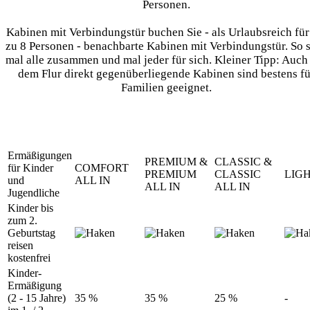
Personen.
Kabinen mit Verbindungstür buchen Sie - als Urlaubsreich für
zu 8 Personen - benachbarte Kabinen mit Verbindungstür. So 
mal alle zusammen und mal jeder für sich. Kleiner Tipp: Auch
dem Flur direkt gegenüberliegende Kabinen sind bestens fü
Familien geeignet.
Ermäßigungen
PREMIUM &
CLASSIC &
für Kinder
COMFORT
PREMIUM
CLASSIC
LIG
und
ALL IN
ALL IN
ALL IN
Jugendliche
Kinder bis
zum 2.
Geburtstag
reisen
kostenfrei
Kinder-
Ermäßigung
(2 - 15 Jahre)
35 %
35 %
25 %
-