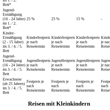
im 1. / 2.
Bett*
Jugend-
Ermäßigung
(16 - 24 Jahre)
25 %
25 %
15 %
-
im 1. / 2.
Bett*
Kinder-
Ermäßigung
Kinderfestpreis
Kinderfestpreis
Kinderfestpreis
Kinde
(2 - 15 Jahre)
je nach
je nach
je nach
je na
im 3. / 4. / 5.
Reisetermin
Reisetermin
Reisetermin
Reise
Bett
Jugend-
Ermäßigung
Jugendfestpreis
Jugendfestpreis
Jugendfestpreis
Jugen
(16 - 24 Jahre)
je nach
je nach
je nach
je na
im 3. / 4. / 5.
Reisetermin
Reisetermin
Reisetermin
Reise
Bett
Erwachsene
Festpreis je
Festpreis je
Festpreis je
Festpr
(ab 25 Jahren)
nach
nach
nach
nach
im 3. / 4. / 5.
Reisetermin
Reisetermin
Reisetermin
Reise
Bett
Reisen mit Kleinkindern