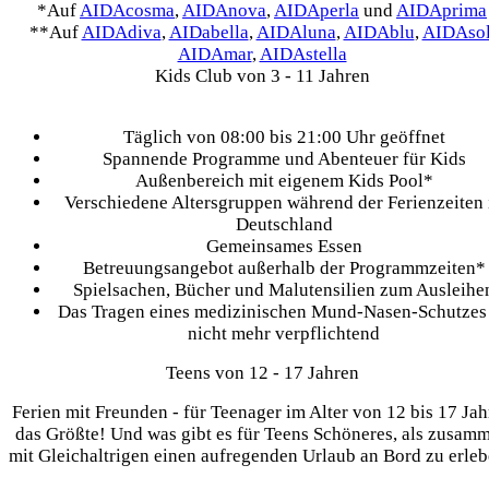
*Auf
AIDAcosma
,
AIDAnova
,
AIDAperla
und
AIDAprima
**Auf
AIDAdiva
,
AIDabella
,
AIDAluna
,
AIDAblu
,
AIDAso
AIDAmar
,
AIDAstella
Kids Club von 3 - 11 Jahren
Täglich von 08:00 bis 21:00 Uhr geöffnet
Spannende Programme und Abenteuer für Kids
Außenbereich mit eigenem Kids Pool*
Verschiedene Altersgruppen während der Ferienzeiten 
Deutschland
Gemeinsames Essen
Betreuungsangebot außerhalb der Programmzeiten*
Spielsachen, Bücher und Malutensilien zum Ausleihe
Das Tragen eines medizinischen Mund-Nasen-Schutzes 
nicht mehr verpflichtend
Teens von 12 - 17 Jahren
Ferien mit Freunden - für Teenager im Alter von 12 bis 17 Jah
das Größte! Und was gibt es für Teens Schöneres, als zusam
mit Gleichaltrigen einen aufregenden Urlaub an Bord zu erle