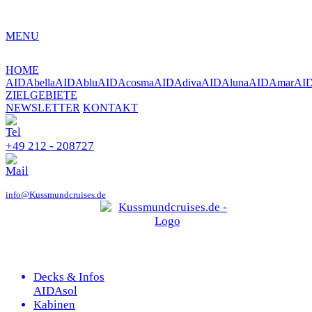
MENU
HOME
AIDAbella
AIDAblu
AIDAcosma
AIDAdiva
AIDAluna
AIDAmar
AI
ZIELGEBIETE
NEWSLETTER
KONTAKT
+49 212 - 208727
info@Kussmundcruises.de
Decks & Infos
AIDAsol
Kabinen