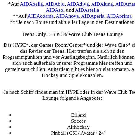
*Auf
AIDAbella
,
AIDAblu
,
AIDAdiva
,
AIDAluna
,
AIDAma
AIDAsol
und
AIDAstella
**Auf
AIDAcosma
,
AIDAnova
,
AIDAperla
,
AIDAprima
***Je nach Route und aktueller Lage in den Destinationen
Teens Only! HYPE & Wave Club Teens Lounge
Das HYPE*, der Games Room/Center* und der Wave Club* s
das Revier der Teens. Hier treffen sie sich zu den
Programmpunkten und vor Ausflugsbeginn. Natürlich können 
sich auch außerhalb unserer Programme hier treffen und
gemeinsam chillen. Außerdem gibt es hier Spielautomaten, A
Hockey und Spielekonsolen.
Je nach Schiff findet man im HYPE oder in der Wave Club Te
Lounge folgende Angebote:
Billard
Soccer
Airhockey
Pinball (CSI / Avatar / 24)