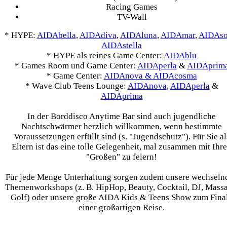
Racing Games
TV-Wall
*
HYPE:
AIDAbella
,
AIDAdiva
,
AIDAluna
,
AIDAmar
,
AIDAso
AIDAstella
*
HYPE als reines Game Center:
AIDAblu
*
Games Room und Game Center:
AIDAperla
&
AIDAprim
*
Game Center:
AIDAnova &
AIDAcosma
*
Wave Club Teens Lounge:
AIDAnova
,
AIDAperla
&
AIDAprima
In der Borddisco Anytime Bar sind auch jugendliche
Nachtschwärmer herzlich willkommen, wenn bestimmte
Voraussetzungen erfüllt sind (s. "Jugendschutz"). Für Sie al
Eltern ist das eine tolle Gelegenheit, mal zusammen mit Ihr
"Großen" zu feiern!
Für jede Menge Unterhaltung sorgen zudem unsere wechseln
Themenworkshops (z. B. HipHop, Beauty, Cocktail, DJ, Massa
Golf) oder unsere große AIDA Kids & Teens Show zum Fina
einer großartigen Reise.