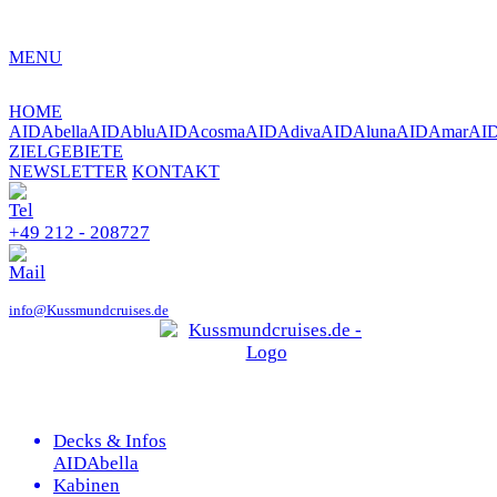
MENU
HOME
AIDAbella
AIDAblu
AIDAcosma
AIDAdiva
AIDAluna
AIDAmar
AI
ZIELGEBIETE
NEWSLETTER
KONTAKT
+49 212 - 208727
info@Kussmundcruises.de
Decks & Infos
AIDAbella
Kabinen