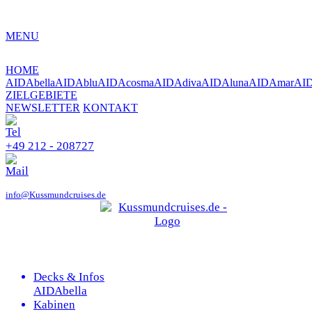
MENU
HOME
AIDAbella
AIDAblu
AIDAcosma
AIDAdiva
AIDAluna
AIDAmar
AI
ZIELGEBIETE
NEWSLETTER
KONTAKT
+49 212 - 208727
info@Kussmundcruises.de
Decks & Infos
AIDAbella
Kabinen