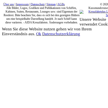
Über uns
|
Impressum
|
Datenschutz
|
Sitemap
|
AGBs
© 202
Alle Bilder, Logos, Grafiken und Publikationen von Schiffen,
Kussmundcruise
Kabinen, Suiten, Restaurants, Lounges usw. sind Eigentum der
Reederei. Bitte beachten Sie, dass es sich bei den gezeigten Bildern
um eine beispielhafte Darstellung handelt. Je nach Schiff kann
Unsere Website
diese variieren. - AIDA Kreuzfahrten. Änderungen vorbehalten.
verwendet Cooki
Wenn Sie diese Website nutzen gehen wir von Ihrem
Einverständnis aus.
Ok
Datenschutzerklärung