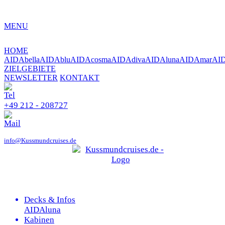
MENU
HOME
AIDAbella
AIDAblu
AIDAcosma
AIDAdiva
AIDAluna
AIDAmar
AI
ZIELGEBIETE
NEWSLETTER
KONTAKT
+49 212 - 208727
info@Kussmundcruises.de
Decks & Infos
AIDAluna
Kabinen