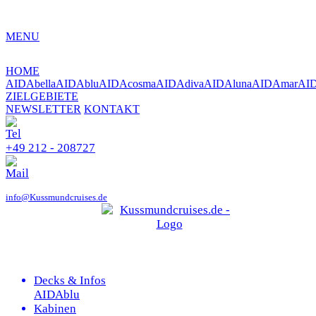
MENU
HOME
AIDAbella
AIDAblu
AIDAcosma
AIDAdiva
AIDAluna
AIDAmar
AI
ZIELGEBIETE
NEWSLETTER
KONTAKT
+49 212 - 208727
info@Kussmundcruises.de
Decks & Infos
AIDAblu
Kabinen