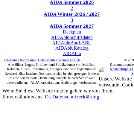
AIDA Sommer 2026
2
AIDA Winter 2026 / 2027
3
AIDA Sommer 2027
Deckplan
AIDAblu
Schiffsdaten
AIDAblu
Bord-ABC
AIDAblu
Katalog
AIDAblu
Über uns
|
Impressum
|
Datenschutz
|
Sitemap
|
AGBs
© 202
Alle Bilder, Logos, Grafiken und Publikationen von Schiffen,
Kussmundcruise
Kabinen, Suiten, Restaurants, Lounges usw. sind Eigentum der
Reederei. Bitte beachten Sie, dass es sich bei den gezeigten Bildern
um eine beispielhafte Darstellung handelt. Je nach Schiff kann
Unsere Website
diese variieren. - AIDA Kreuzfahrten. Änderungen vorbehalten.
verwendet Cooki
Wenn Sie diese Website nutzen gehen wir von Ihrem
Einverständnis aus.
Ok
Datenschutzerklärung