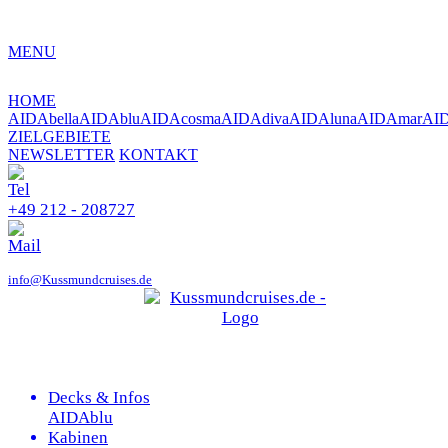
MENU
HOME
AIDAbella
AIDAblu
AIDAcosma
AIDAdiva
AIDAluna
AIDAmar
AI
ZIELGEBIETE
NEWSLETTER
KONTAKT
+49 212 - 208727
info@Kussmundcruises.de
Decks & Infos
AIDAblu
Kabinen