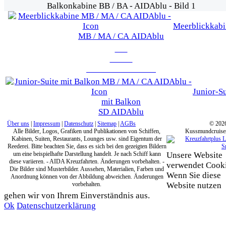
Balkonkabine BB / BA - AIDAblu - Bild 1
Meerblickkabi
MB / MA / CA
AIDAblu
Zur
Suiten
Übersicht
AIDAblu
Junior-Su
mit Balkon
SD
AIDAblu
Über uns
|
Impressum
|
Datenschutz
|
Sitemap
|
AGBs
© 202
Alle Bilder, Logos, Grafiken und Publikationen von Schiffen,
Kussmundcruise
Kabinen, Suiten, Restaurants, Lounges usw. sind Eigentum der
Reederei. Bitte beachten Sie, dass es sich bei den gezeigten Bildern
um eine beispielhafte Darstellung handelt. Je nach Schiff kann
Unsere Website
diese variieren. - AIDA Kreuzfahrten. Änderungen vorbehalten. -
verwendet Cooki
Die Bilder sind Musterbilder. Aussehen, Materialien, Farben und
Wenn Sie diese
Anordnung können von der Abbildung abweichen. Änderungen
vorbehalten.
Website nutzen
gehen wir von Ihrem Einverständnis aus.
Ok
Datenschutzerklärung