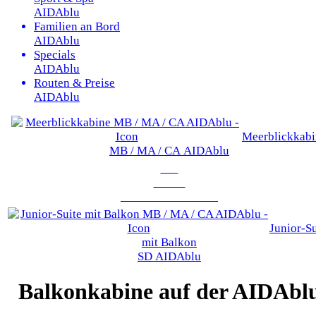
AIDAblu
Familien an Bord
AIDAblu
Specials
AIDAblu
Routen & Preise
AIDAblu
Meerblickkabi
MB / MA / CA
AIDAblu
Zur
Suiten
Übersicht
AIDAblu
Junior-Su
mit Balkon
SD
AIDAblu
Balkonkabine
auf der AIDAbl