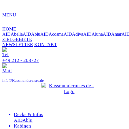
MENU
HOME
AIDAbella
AIDAblu
AIDAcosma
AIDAdiva
AIDAluna
AIDAmar
AI
ZIELGEBIETE
NEWSLETTER
KONTAKT
+49 212 - 208727
info@Kussmundcruises.de
Decks & Infos
AIDAblu
Kabinen