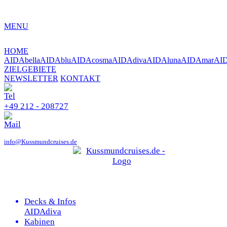
MENU
HOME
AIDAbella
AIDAblu
AIDAcosma
AIDAdiva
AIDAluna
AIDAmar
AI
ZIELGEBIETE
NEWSLETTER
KONTAKT
+49 212 - 208727
info@Kussmundcruises.de
Decks & Infos
AIDAdiva
Kabinen